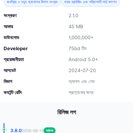
জনপ্রিয় ও নতুন অ্যাপসের বিশাল সংগ্রহ
সহজ ব্রাউজিং এবং শক্তিশালী সার্চ ফাংশন
সংস্করণ
2.1.0
আকার
45 MB
ডাউনলোড
1,000,000+
Developer
75bd টিম
প্রয়োজনীয়তা
Android 5.0+
আপডেট
2024-07-20
বিভাগ
অ্যাপস এবং গেম
কনটেন্ট রেটিং
প্রত্যেকের জন্য
রিলিজ লগ
3.8.0
2026-06-13
সর্বশেষ