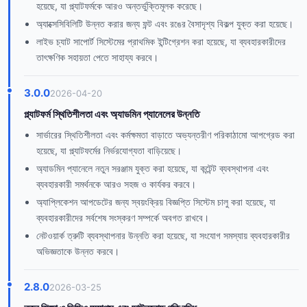
হয়েছে, যা প্ল্যাটফর্মকে আরও অন্তর্ভুক্তিমূলক করেছে।
অ্যাক্সেসিবিলিটি উন্নত করার জন্য ফন্ট এবং রঙের বৈসাদৃশ্য বিকল্প যুক্ত করা হয়েছে।
লাইভ চ্যাট সাপোর্ট সিস্টেমের প্রাথমিক ইন্টিগ্রেশন করা হয়েছে, যা ব্যবহারকারীদের
তাৎক্ষণিক সহায়তা পেতে সাহায্য করবে।
3.0.0
2026-04-20
প্ল্যাটফর্ম স্থিতিশীলতা এবং অ্যাডমিন প্যানেলের উন্নতি
সার্ভারের স্থিতিশীলতা এবং কর্মক্ষমতা বাড়াতে অভ্যন্তরীণ পরিকাঠামো আপগ্রেড করা
হয়েছে, যা প্ল্যাটফর্মের নির্ভরযোগ্যতা বাড়িয়েছে।
অ্যাডমিন প্যানেলে নতুন সরঞ্জাম যুক্ত করা হয়েছে, যা কন্টেন্ট ব্যবস্থাপনা এবং
ব্যবহারকারী সমর্থনকে আরও সহজ ও কার্যকর করবে।
অ্যাপ্লিকেশন আপডেটের জন্য স্বয়ংক্রিয় বিজ্ঞপ্তি সিস্টেম চালু করা হয়েছে, যা
ব্যবহারকারীদের সর্বশেষ সংস্করণ সম্পর্কে অবগত রাখবে।
নেটওয়ার্ক ত্রুটি ব্যবস্থাপনার উন্নতি করা হয়েছে, যা সংযোগ সমস্যায় ব্যবহারকারীর
অভিজ্ঞতাকে উন্নত করবে।
2.8.0
2026-03-25