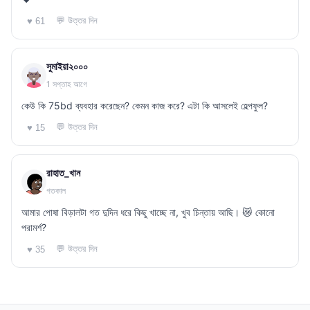
💬 উত্তর দিন
♥ 61
সুমাইয়া২০০০
1 সপ্তাহ আগে
কেউ কি 75bd ব্যবহার করেছেন? কেমন কাজ করে? এটা কি আসলেই হেল্পফুল?
💬 উত্তর দিন
♥ 15
রাহাত_খান
গতকাল
আমার পোষা বিড়ালটা গত দুদিন ধরে কিছু খাচ্ছে না, খুব চিন্তায় আছি। 😿 কোনো
পরামর্শ?
💬 উত্তর দিন
♥ 35