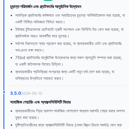
চূড়ান্ত পরিমার্জন এবং প্ল্যাটফর্মের আনুষ্ঠানিক উদ্বোধন
সামগ্রিক প্ল্যাটফর্মের কর্মক্ষমতা এবং স্থায়িত্বের চূড়ান্ত অপ্টিমাইজেশন করা হয়েছে, যা
একটি নির্বিঘ্ন অভিজ্ঞতা নিশ্চিত করবে।
ইউজার ইন্টারফেসের ছোটখাটো ত্রুটি সংশোধন এবং ফিনিশিং টাচ যোগ করা হয়েছে, যা
প্ল্যাটফর্মকে আরও আকর্ষণীয় করে তুলেছে।
সর্বশেষ নিরাপত্তা প্যাচ প্রয়োগ করা হয়েছে, যা ব্যবহারকারীর ডেটা এবং প্ল্যাটফর্মের
অখণ্ডতা রক্ষা করবে।
75bd প্ল্যাটফর্মের আনুষ্ঠানিক উদ্বোধনের জন্য সকল প্রস্তুতি সম্পন্ন করা হয়েছে,
যা একটি মাইলফলক হিসেবে চিহ্নিত।
ব্যবহারকারীর প্রতিক্রিয়া সংগ্রহের জন্য একটি নতুন ফর্ম যোগ করা হয়েছে, যা
ভবিষ্যতের উন্নতিতে সহায়তা করবে।
3.5.0
2026-05-15
সামাজিক শেয়ারিং এবং অ্যাক্সেসিবিলিটি ফিচার
ব্যবহারকারীদের প্রিয় অ্যাপস সামাজিক যোগাযোগ মাধ্যমে সরাসরি শেয়ার করার অপশন
যুক্ত করা হয়েছে।
দৃষ্টিপ্রতিবন্ধীদের জন্য অ্যাক্সেসিবিলিটি ফিচার (যেমন স্ক্রিন রিডার সমর্থন) যোগ করা