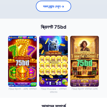
সকল ব্র্যান্ড দেখুন →
স্ক্রিনশট 75bd
75bd স্ক্রিনশট - APK অফিসিয়াল
75bd Preview - অফিসিয়াল
75bd স্ক্রিনশট অফিসিয়াল APK
ডাউনলোড
আমাদের সম্পর্কে