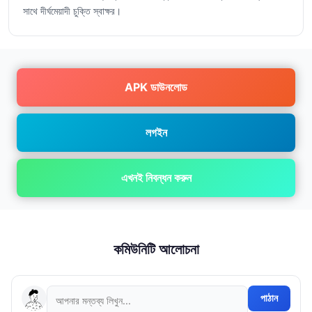
সাথে দীর্ঘমেয়াদী চুক্তি স্বাক্ষর।
APK ডাউনলোড
লগইন
এখনই নিবন্ধন করুন
কমিউনিটি আলোচনা
পাঠান