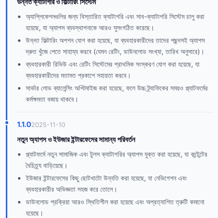
উন্নত ক্যাটাগরি ও ফিল্টারিং সিস্টেম
অ্যাপ্লিকেশনগুলির জন্য বিস্তারিত ক্যাটাগরি এবং সাব-ক্যাটাগরি সিস্টেম চালু করা
হয়েছে, যা অ্যাপস ব্যবস্থাপনাকে আরও সুসংগঠিত করেছে।
উন্নত ফিল্টারিং অপশন যোগ করা হয়েছে, যা ব্যবহারকারীদের তাদের পছন্দসই অ্যাপস
দ্রুত খুঁজে পেতে সাহায্য করবে (যেমন রেটিং, ডাউনলোড সংখ্যা, তারিখ অনুসারে)।
ব্যবহারকারী রিভিউ এবং রেটিং সিস্টেমের প্রাথমিক সংস্করণ যোগ করা হয়েছে, যা
ব্যবহারকারীদের মতামত প্রকাশে সহায়তা করবে।
সার্ভার লোড ব্যালেন্সিং অপ্টিমাইজ করা হয়েছে, ফলে উচ্চ ট্র্যাফিকের সময়ও প্ল্যাটফর্মের
কর্মক্ষমতা বজায় থাকবে।
1.1.0
2025-11-10
নতুন অ্যাপস ও ইউজার ইন্টারফেসের সামান্য পরিবর্তন
প্ল্যাটফর্মে নতুন সামাজিক এবং টুলস ক্যাটাগরির অ্যাপস যুক্ত করা হয়েছে, যা কন্টেন্টের
বৈচিত্র্য বাড়িয়েছে।
ইউজার ইন্টারফেসের কিছু ছোটখাটো উন্নতি করা হয়েছে, যা নেভিগেশন এবং
ব্যবহারকারীর অভিজ্ঞতা সহজ করে তোলে।
ডাউনলোড প্রক্রিয়া আরও স্থিতিশীল করা হয়েছে এবং অপ্রত্যাশিত ত্রুটি কমানো
হয়েছে।